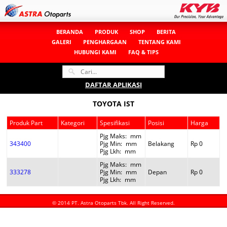
BERANDA
PRODUK
SHOP
BERITA
GALERI
PENGHARGAAN
TENTANG KAMI
HUBUNGI KAMI
FAQ & TIPS
DAFTAR APLIKASI
TOYOTA IST
Produk Part
Kategori
Spesifikasi
Posisi
Harga
Pjg Maks
:
mm
343400
Pjg Min
:
mm
Belakang
Rp 0
Pjg Lkh
:
mm
Pjg Maks
:
mm
333278
Pjg Min
:
mm
Depan
Rp 0
Pjg Lkh
:
mm
© 2014 PT. Astra Otoparts Tbk. All Right Reserved.