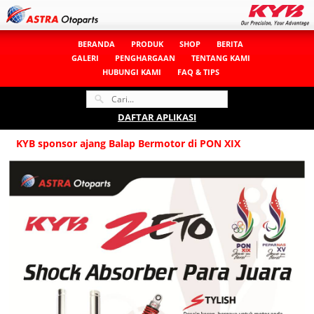
BERANDA
PRODUK
SHOP
BERITA
GALERI
PENGHARGAAN
TENTANG KAMI
HUBUNGI KAMI
FAQ & TIPS
DAFTAR APLIKASI
KYB sponsor ajang Balap Bermotor di PON XIX