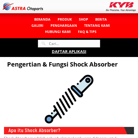
BERANDA
PRODUK
SHOP
BERITA
GALERI
PENGHARGAAN
TENTANG KAMI
HUBUNGI KAMI
FAQ & TIPS
DAFTAR APLIKASI
Pengertian & Fungsi Shock Absorber