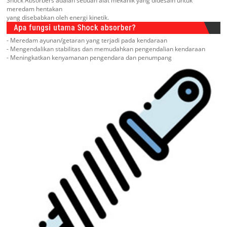
Shock Absorbers adalah sebuah alat mekanik yang didesain untuk
meredam hentakan
yang disebabkan oleh energi kinetik.
- Meredam ayunan/getaran yang terjadi pada kendaraan
- Mengendalikan stabilitas dan memudahkan pengendalian kendaraan
- Meningkatkan kenyamanan pengendara dan penumpang