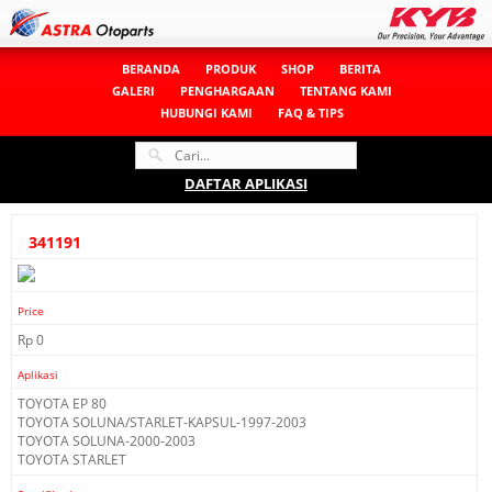
BERANDA
PRODUK
SHOP
BERITA
GALERI
PENGHARGAAN
TENTANG KAMI
HUBUNGI KAMI
FAQ & TIPS
DAFTAR APLIKASI
341191
Price
Rp 0
Aplikasi
TOYOTA EP 80
TOYOTA SOLUNA/STARLET-KAPSUL-1997-2003
TOYOTA SOLUNA-2000-2003
TOYOTA STARLET