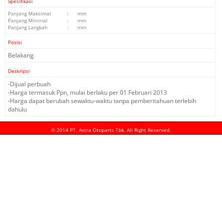
Spesifikasi
Panjang Maksimal
:
mm
Panjang Minimal
:
mm
Panjang Langkah
:
mm
Posisi
Belakang
Deskripsi
-Dijual perbuah
-Harga termasuk Ppn, mulai berlaku per 01 Februari 2013
-Harga dapat berubah sewaktu-waktu tanpa pemberitahuan terlebih
dahulu
© 2014 PT. Astra Otoparts Tbk. All Right Reserved.