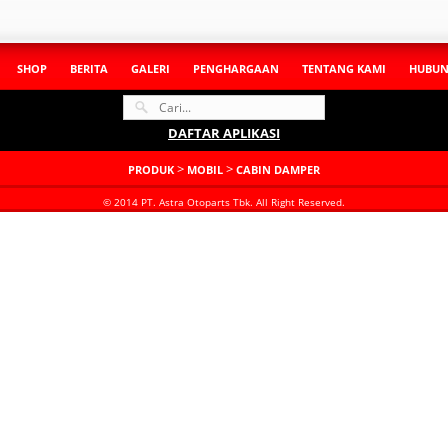
SHOP
BERITA
GALERI
PENGHARGAAN
TENTANG KAMI
HUBUN
DAFTAR APLIKASI
>
>
PRODUK
MOBIL
CABIN DAMPER
© 2014 PT. Astra Otoparts Tbk. All Right Reserved.