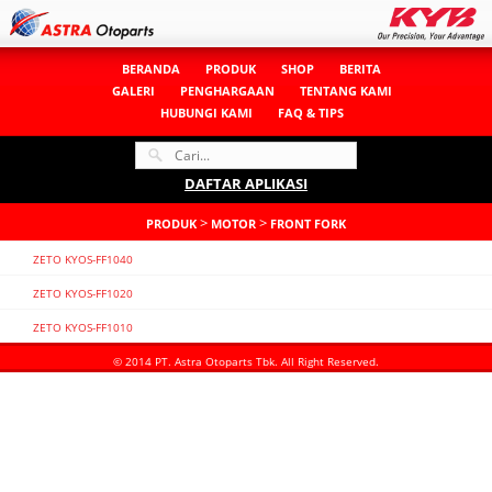
BERANDA
PRODUK
SHOP
BERITA
GALERI
PENGHARGAAN
TENTANG KAMI
HUBUNGI KAMI
FAQ & TIPS
DAFTAR APLIKASI
>
>
PRODUK
MOTOR
FRONT FORK
ZETO KYOS-FF1040
ZETO KYOS-FF1020
ZETO KYOS-FF1010
© 2014 PT. Astra Otoparts Tbk. All Right Reserved.