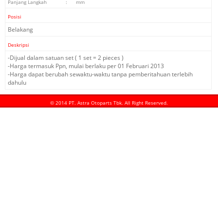
Panjang Langkah
:
mm
Posisi
Belakang
Deskripsi
-Dijual dalam satuan set ( 1 set = 2 pieces )
-Harga termasuk Ppn, mulai berlaku per 01 Februari 2013
-Harga dapat berubah sewaktu-waktu tanpa pemberitahuan terlebih
dahulu
© 2014 PT. Astra Otoparts Tbk. All Right Reserved.