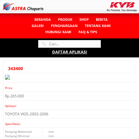
BERANDA
PRODUK
SHOP
BERITA
GALERI
PENGHARGAAN
TENTANG KAMI
HUBUNGI KAMI
FAQ & TIPS
DAFTAR APLIKASI
343400
Price
Rp 265.000
Aplikasi
TOYOTA VIOS-2003-2006
Spesifikasi
Panjang Maksimal
:
mm
Panjang Minimal
:
mm