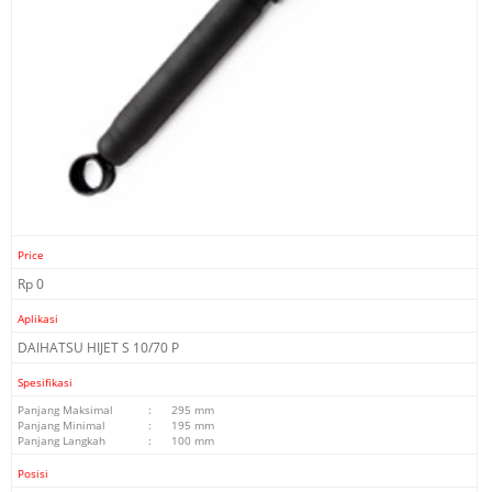
Price
Rp 0
Aplikasi
DAIHATSU HIJET S 10/70 P
Spesifikasi
Panjang Maksimal
:
295 mm
Panjang Minimal
:
195 mm
Panjang Langkah
:
100 mm
Posisi