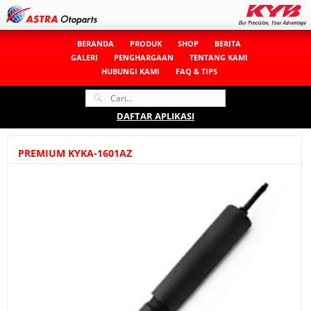
BERANDA
PRODUK
SHOP
BERITA
GALERI
PENGHARGAAN
TENTANG KAMI
HUBUNGI KAMI
FAQ & TIPS
DAFTAR APLIKASI
PREMIUM KYKA-1601AZ