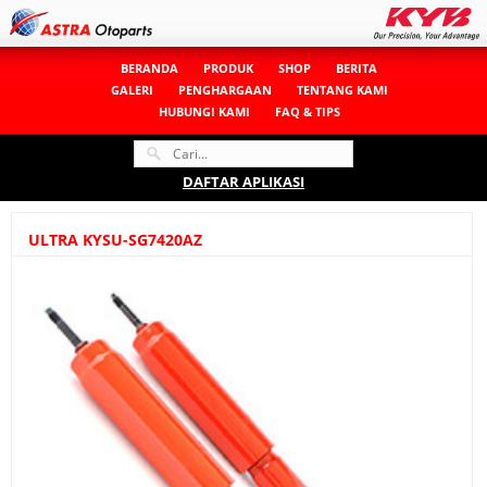
BERANDA
PRODUK
SHOP
BERITA
GALERI
PENGHARGAAN
TENTANG KAMI
HUBUNGI KAMI
FAQ & TIPS
DAFTAR APLIKASI
ULTRA KYSU-SG7420AZ