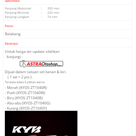
Spesifikasi
Panjang Maksimal
:
300 mm
Panjang Minimal
:
226 mm
Panjang Langkah
:
74 mm
Posisi
Belakang
Deskripsi
Untuk harga ter-update silahkan
kunjungi :
Dijual dalam satuan set kanan & kiri.
(
1 set = 2 pcs
).
Tersedia dalam 5 pilihan warna
- Merah (
KYOS-ZT1040R
)
- Putih (
KYOS-ZT1040W
)
- Biru (
KYOS-ZT1040B
)
- Abu-abu (
KYOS-ZT1040G
)
- Kuning (
KYOS-ZT1040Y
)