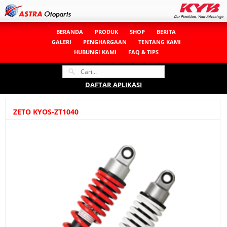
BERANDA
PRODUK
SHOP
BERITA
GALERI
PENGHARGAAN
TENTANG KAMI
HUBUNGI KAMI
FAQ & TIPS
DAFTAR APLIKASI
ZETO KYOS-ZT1040